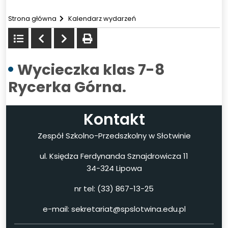
Strona główna
Kalendarz wydarzeń
Powrót
Poprzedni
Następny
drukuj
do
listy
Wycieczka klas 7-8
Rycerka Górna.
Kontakt
Zespół Szkolno-Przedszkolny w Słotwinie
ul. Księdza Ferdynanda Sznajdrowicza 11
34-324 Lipowa
nr tel: (33) 867-13-25
e-mail: sekretariat@spslotwina.edu.pl