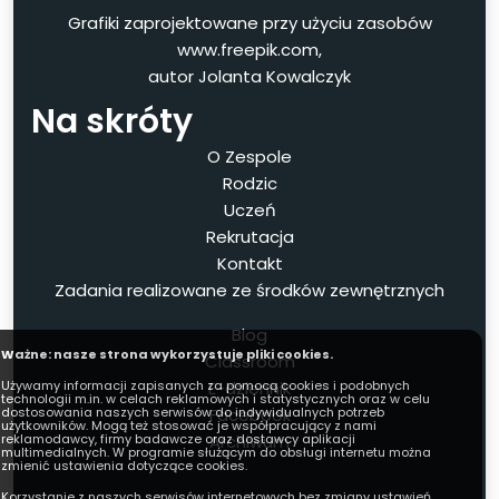
Grafiki zaprojektowane przy użyciu zasobów
www.freepik.com,
autor Jolanta Kowalczyk
Na skróty
O Zespole
Rodzic
Uczeń
Rekrutacja
Kontakt
Zadania realizowane ze środków zewnętrznych
Blog
Ważne: nasze strona wykorzystuje pliki cookies.
Classroom
E-dziennik
Używamy informacji zapisanych za pomocą cookies i podobnych
technologii m.in. w celach reklamowych i statystycznych oraz w celu
Facebook
dostosowania naszych serwisów do indywidualnych potrzeb
użytkowników. Mogą też stosować je współpracujący z nami
Archiwum
reklamodawcy, firmy badawcze oraz dostawcy aplikacji
multimedialnych. W programie służącym do obsługi internetu można
zmienić ustawienia dotyczące cookies.
Korzystanie z naszych serwisów internetowych bez zmiany ustawień