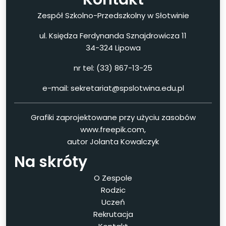
Zespół Szkolno-Przedszkolny w Słotwinie
ul. Księdza Ferdynanda Sznajdrowicza 11
34-324 Lipowa
nr tel: (33) 867-13-25
e-mail: sekretariat@spslotwina.edu.pl
Grafiki zaprojektowane przy użyciu zasobów
www.freepik.com,
autor Jolanta Kowalczyk
Na skróty
O Zespole
Rodzic
Uczeń
Rekrutacja