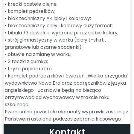
• kredki pastele olejne;
• komplet pędzelków;
• blok techniczny A4 biały i kolorowy;
• blok techniczny biały i kolorowy duży format;
• bibuła /3 dowolnie wybrane przez siebie kolory;
• strój gimnastyczny w worku (biały t-shirt ,
granatowe lub czarne spodenki);
• obuwie na zmianę w worku;
• 2 teczki z gumką;
• 1 ryza papieru xero;
• komplet podręczników i ćwiczeń „Wielka przygoda"
wydawnictwo Nowa Era oraz podręczników z języka
angielskiego- uczniowie będą na bieżąco
otrzymywać od wychowawcy w trakcie roku
szkolnego.
Ewentualne pozostałe elementy wyprawki zostaną z
Państwem ustalone podczas zebrania klasowego.
Kontakt