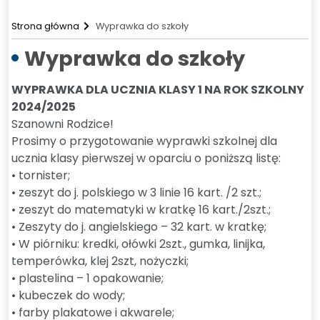
Strona główna
Wyprawka do szkoły
Wyprawka do szkoły
WYPRAWKA DLA UCZNIA KLASY 1 NA ROK SZKOLNY
2024/2025
Szanowni Rodzice!
Prosimy o przygotowanie wyprawki szkolnej dla
ucznia klasy pierwszej w oparciu o poniższą listę:
• tornister;
• zeszyt do j. polskiego w 3 linie 16 kart. /2 szt.;
• zeszyt do matematyki w kratkę 16 kart./2szt.;
• Zeszyty do j. angielskiego – 32 kart. w kratkę;
• W piórniku: kredki, ołówki 2szt., gumka, linijka,
temperówka, klej 2szt, nożyczki;
• plastelina – 1 opakowanie;
• kubeczek do wody;
• farby plakatowe i akwarele;