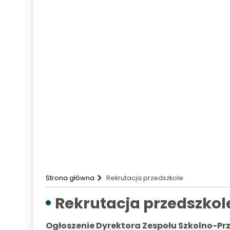
SKE Słotwinolandia
Przedmiotowe Systemy oceniania i w
Wojewódzkie konkursy przedmiotowe
Rekrutacja
Rekrutacja przedszkole
Rekrutacja szkoła
Rekrutacja szkoła ponadpodstawowa
Dyżur wakacyjny
Zadania realizowane ze środków zewnęt
Kontakt
Strona główna
Rekrutacja przedszkole
Rekrutacja przedszkol
Ogłoszenie Dyrektora Zespołu Szkolno-Pr