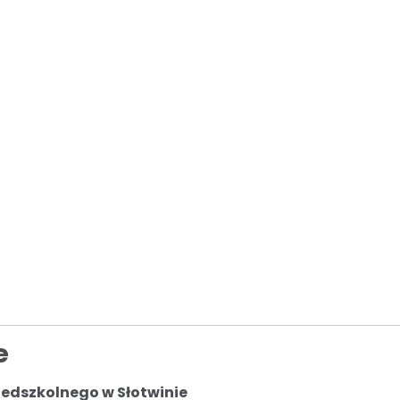
ymagania edukacyjne
rznych
e
zedszkolnego w Słotwinie