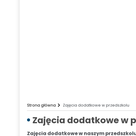
SKE Słotwinolandia
Przedmiotowe Systemy oceniania i w
Wojewódzkie konkursy przedmiotowe
Rekrutacja
Rekrutacja przedszkole
Rekrutacja szkoła
Rekrutacja szkoła ponadpodstawowa
Dyżur wakacyjny
Zadania realizowane ze środków zewnęt
Kontakt
Strona główna
Zajęcia dodatkowe w przedszkolu
Zajęcia dodatkowe w p
Zajęcia dodatkowe w naszym przedszkolu