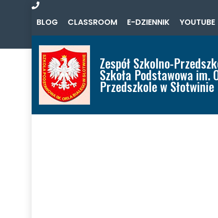
Zadzwoń
BLOG
CLASSROOM
E-DZIENNIK
YOUTUBE
do
nas
Zespół Szkolno-Przedszk
Szkoła Podstawowa im. O
Przedszkole w Słotwinie
Home
Aktualności
O Zespole
Oferta
Szkoła
Przedszkole
Misja