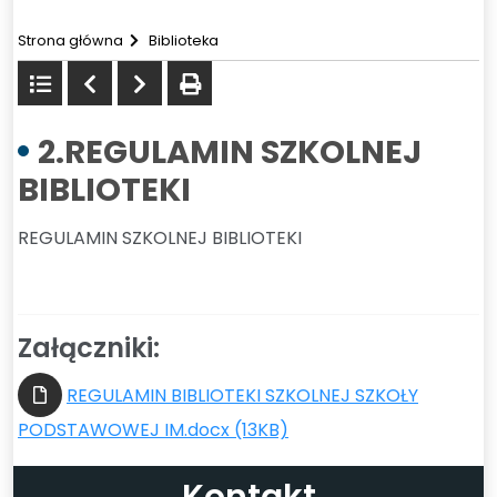
Strona główna
Biblioteka
Powrót
Poprzedni
Następny
drukuj
do
listy
2.REGULAMIN SZKOLNEJ
BIBLIOTEKI
REGULAMIN SZKOLNEJ BIBLIOTEKI
Załączniki:
REGULAMIN BIBLIOTEKI SZKOLNEJ SZKOŁY
PODSTAWOWEJ IM.docx (13KB)
Kontakt