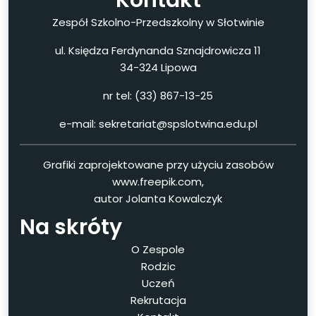
Zespół Szkolno-Przedszkolny w Słotwinie
ul. Księdza Ferdynanda Sznajdrowicza 11
34-324 Lipowa
nr tel: (33) 867-13-25
e-mail: sekretariat@spslotwina.edu.pl
Grafiki zaprojektowane przy użyciu zasobów
www.freepik.com,
autor Jolanta Kowalczyk
Na skróty
O Zespole
Rodzic
Uczeń
Rekrutacja