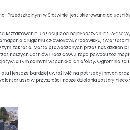
o-Przedszkolnym w Słotwinie jest skierowana do uczniów 
 na kształtowanie u dzieci już od najmłodszych lat, właś
magania drugiemu człowiekowi, środowisku, zwierzętom i
tym zakresie. Motto prowadzonych przez nas działań b
rzez naszych uczniów i rodziców. Z tego powodu też mog
atyw, a tym samym wspaniałe ich efekty. Ogromnie za 
atu i jeszcze bardziej uwrażliwić na potrzeby innych or
ontariusza w przyszłości, nasze działania zostały nieco 