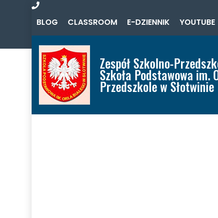
Zadzwoń
BLOG
CLASSROOM
E-DZIENNIK
YOUTUBE
do
nas
Zespół Szkolno-Przedszk
Szkoła Podstawowa im. O
Przedszkole w Słotwinie
Home
Aktualności
O Zespole
Oferta
Szkoła
Przedszkole
Misja