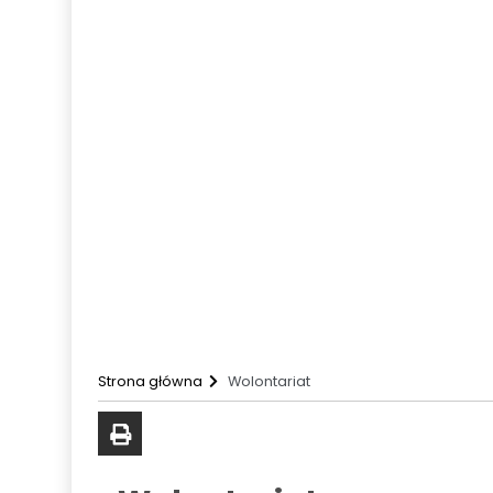
SKE Słotwinolandia
Przedmiotowe Systemy oceniania i w
Wojewódzkie konkursy przedmiotowe
Rekrutacja
Rekrutacja przedszkole
Rekrutacja szkoła
Rekrutacja szkoła ponadpodstawowa
Dyżur wakacyjny
Zadania realizowane ze środków zewnęt
Kontakt
Strona główna
Wolontariat
drukuj