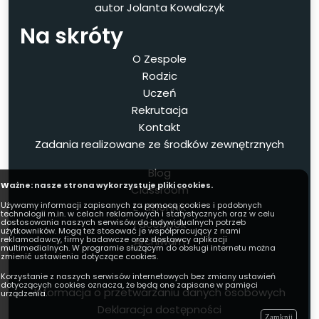
autor Jolanta Kowalczyk
Na skróty
O Zespole
Rodzic
Uczeń
Rekrutacja
Kontakt
Zadania realizowane ze środków zewnętrznych
Blog
Ważne: nasze strona wykorzystuje pliki cookies.
Classroom
E-dziennik
Używamy informacji zapisanych za pomocą cookies i podobnych
technologii m.in. w celach reklamowych i statystycznych oraz w celu
Facebook
dostosowania naszych serwisów do indywidualnych potrzeb
użytkowników. Mogą też stosować je współpracujący z nami
Archiwum
reklamodawcy, firmy badawcze oraz dostawcy aplikacji
multimedialnych. W programie służącym do obsługi internetu można
zmienić ustawienia dotyczące cookies.
Korzystanie z naszych serwisów internetowych bez zmiany ustawień
dotyczących cookies oznacza, że będą one zapisane w pamięci
Informacja o przetwarzaniu danych osobowych
urządzenia.
Deklaracja dostępności
Zamknij