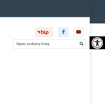
PROFIL
KANAŁ
SZKOŁY
SZKOŁY
wpisz
Szukaj
NA
NA
Na
tekst
FACEBOOKU
YOUTUBE
do
(OTWIERA
(OTWIERA
SIĘ
SIĘ
W
W
NOWEJ
NOWEJ
KARCIE)
KARCIE)