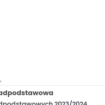
ymagania edukacyjne
rznych
a
onadpodstawowa
adpodstawowych 2023/2024