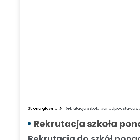
SKE Słotwinolandia
Przedmiotowe Systemy oceniania i w
Wojewódzkie konkursy przedmiotowe
Rekrutacja
Rekrutacja przedszkole
Rekrutacja szkoła
Rekrutacja szkoła ponadpodstawowa
Dyżur wakacyjny
Zadania realizowane ze środków zewnęt
Kontakt
Strona główna
Rekrutacja szkoła ponadpodstawow
Rekrutacja szkoła p
Rekrutacja do szkół pon