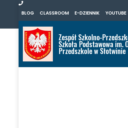
Zadzwoń
BLOG
CLASSROOM
E-DZIENNIK
YOUTUBE
do
nas
Zespół Szkolno-Przedszk
Szkoła Podstawowa im. O
Przedszkole w Słotwinie
Home
Aktualności
O Zespole
Oferta
Szkoła
Przedszkole
Misja