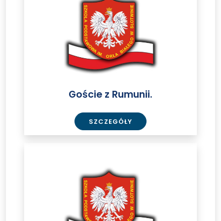
Rumunii.
Goście z Rumunii.
SZCZEGÓŁY
Wycieczka
do
Warszawy
kl.
4-
6