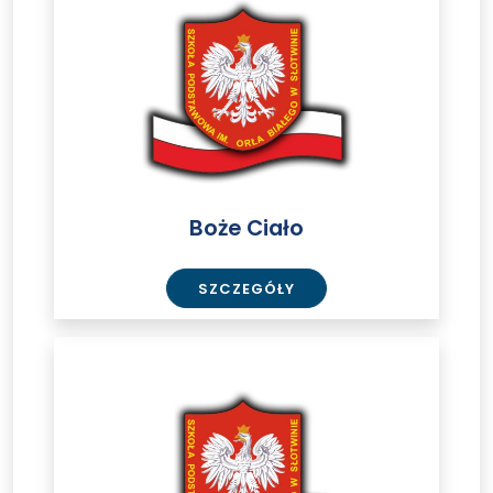
Boże Ciało
SZCZEGÓŁY
Goście
z
Rumunii.