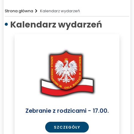
Strona główna
Kalendarz wydarzeń
Kalendarz wydarzeń
Zebranie
z
rodzicami
-
17.00.
Zebranie z rodzicami - 17.00.
SZCZEGÓŁY