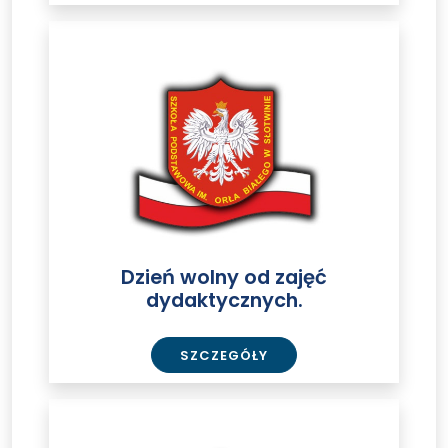
Dzień
wolny
od
zajęć
dydaktycznych.
Dzień wolny od zajęć
dydaktycznych.
SZCZEGÓŁY
Boże
Ciało