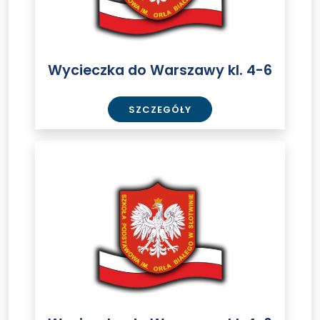
Wycieczka do Warszawy kl. 4-6
SZCZEGÓŁY
Wycieczka
do
Warszawy
kl.
4-
6