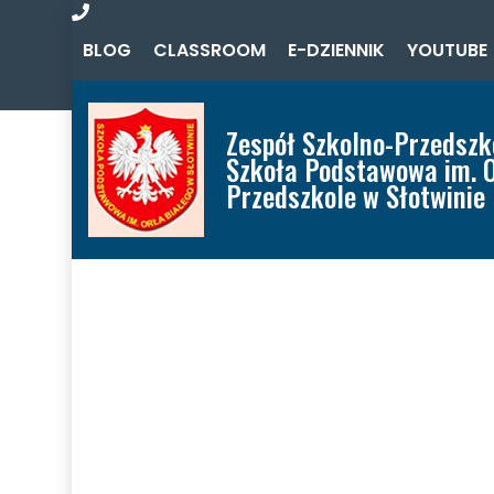
Zadzwoń
BLOG
CLASSROOM
E-DZIENNIK
YOUTUBE
do
nas
Zespół Szkolno-Przedszk
Szkoła Podstawowa im. O
Przedszkole w Słotwinie
Home
Aktualności
O Zespole
Oferta
Szkoła
Przedszkole
Misja