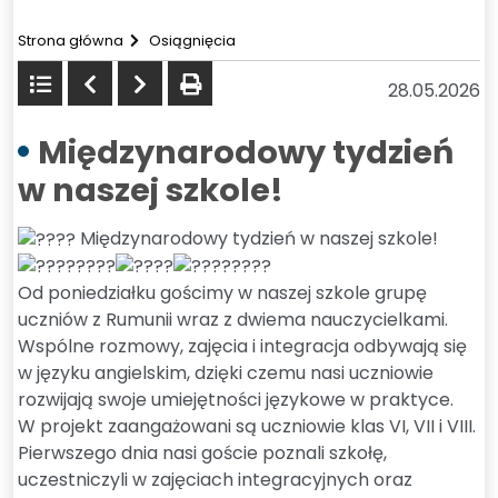
Strona główna
Osiągnięcia
Powrót
Poprzedni
Następny
drukuj
28.05.2026
do
listy
Międzynarodowy tydzień
w naszej szkole!
Międzynarodowy tydzień w naszej szkole!
Od poniedziałku gościmy w naszej szkole grupę
uczniów z Rumunii wraz z dwiema nauczycielkami.
Wspólne rozmowy, zajęcia i integracja odbywają się
w języku angielskim, dzięki czemu nasi uczniowie
rozwijają swoje umiejętności językowe w praktyce.
W projekt zaangażowani są uczniowie klas VI, VII i VIII.
Pierwszego dnia nasi goście poznali szkołę,
uczestniczyli w zajęciach integracyjnych oraz