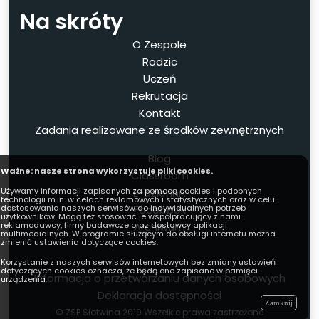
Na skróty
O Zespole
Rodzic
Uczeń
Rekrutacja
Kontakt
Zadania realizowane ze środków zewnętrznych
Blog
Ważne: nasze strona wykorzystuje pliki cookies.
Classroom
Używamy informacji zapisanych za pomocą cookies i podobnych
E-dziennik
technologii m.in. w celach reklamowych i statystycznych oraz w celu
dostosowania naszych serwisów do indywidualnych potrzeb
Facebook
użytkowników. Mogą też stosować je współpracujący z nami
reklamodawcy, firmy badawcze oraz dostawcy aplikacji
Archiwum
multimedialnych. W programie służącym do obsługi internetu można
zmienić ustawienia dotyczące cookies.
Korzystanie z naszych serwisów internetowych bez zmiany ustawień
dotyczących cookies oznacza, że będą one zapisane w pamięci
Informacja o przetwarzaniu danych osobowych
urządzenia.
Deklaracja dostępności
Zamknij
© ZSP Słotwina
2019
Wszelkie prawa zastrzeżone