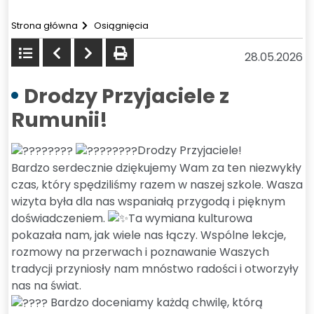
Strona główna
Osiągnięcia
Powrót
Poprzedni
Następny
drukuj
28.05.2026
do
listy
Drodzy Przyjaciele z
Rumunii!
Drodzy Przyjaciele!
Bardzo serdecznie dziękujemy Wam za ten niezwykły
czas, który spędziliśmy razem w naszej szkole. Wasza
wizyta była dla nas wspaniałą przygodą i pięknym
doświadczeniem.
Ta wymiana kulturowa
pokazała nam, jak wiele nas łączy. Wspólne lekcje,
rozmowy na przerwach i poznawanie Waszych
tradycji przyniosły nam mnóstwo radości i otworzyły
nas na świat.
Bardzo doceniamy każdą chwilę, którą