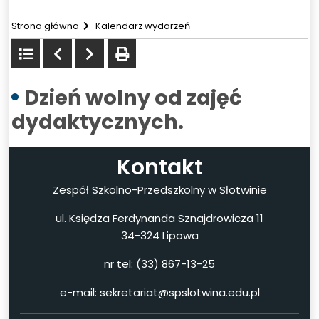
Strona główna
Kalendarz wydarzeń
Powrót
Poprzedni
Następny
drukuj
do
listy
Dzień wolny od zajęć
dydaktycznych.
Kontakt
Zespół Szkolno-Przedszkolny w Słotwinie
ul. Księdza Ferdynanda Sznajdrowicza 11
34-324 Lipowa
nr tel: (33) 867-13-25
e-mail: sekretariat@spslotwina.edu.pl