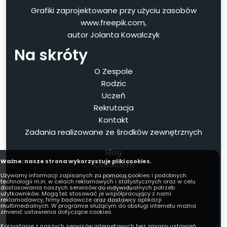
Grafiki zaprojektowane przy użyciu zasobów
www.freepik.com,
autor Jolanta Kowalczyk
Na skróty
O Zespole
Rodzic
Uczeń
Rekrutacja
Kontakt
Zadania realizowane ze środków zewnętrznych
Blog
Ważne: nasze strona wykorzystuje pliki cookies.
Classroom
E-dziennik
Używamy informacji zapisanych za pomocą cookies i podobnych
technologii m.in. w celach reklamowych i statystycznych oraz w celu
Facebook
dostosowania naszych serwisów do indywidualnych potrzeb
użytkowników. Mogą też stosować je współpracujący z nami
Archiwum
reklamodawcy, firmy badawcze oraz dostawcy aplikacji
multimedialnych. W programie służącym do obsługi internetu można
zmienić ustawienia dotyczące cookies.
Korzystanie z naszych serwisów internetowych bez zmiany ustawień