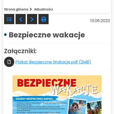
Strona główna
Aktualności
Powrót
Poprzedni
Następny
drukuj
13.06.2023
do
listy
Bezpieczne wakacje
Załączniki:
Plakat Bezpieczne Wakacje.pdf (2MB)