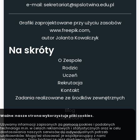
e-mail: sekretariat@spslotwina.edu.pl
Grafiki zaprojektowane przy użyciu zasobów
www.freepik.com,
autor Jolanta Kowalczyk
Na skróty
O Zespole
Rodzic
Uczeń
Rekrutacja
Kontakt
Zadania realizowane ze środków zewnętrznych
Blog
Ważne: nasze strona wykorzystuje pliki cookies.
Classroom
E-dziennik
Używamy informacji zapisanych za pomocą cookies i podobnych
technologii m.in. w celach reklamowych i statystycznych oraz w celu
Facebook
dostosowania naszych serwisów do indywidualnych potrzeb
użytkowników. Mogą też stosować je współpracujący z nami
reklamodawcy, firmy badawcze oraz dostawcy aplikacji