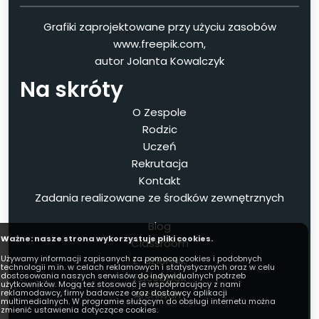
Grafiki zaprojektowane przy użyciu zasobów
www.freepik.com,
autor Jolanta Kowalczyk
Na skróty
O Zespole
Rodzic
Uczeń
Rekrutacja
Kontakt
Zadania realizowane ze środków zewnętrznych
Blog
Ważne: nasze strona wykorzystuje pliki cookies.
Classroom
E-dziennik
Używamy informacji zapisanych za pomocą cookies i podobnych
technologii m.in. w celach reklamowych i statystycznych oraz w celu
Facebook
dostosowania naszych serwisów do indywidualnych potrzeb
użytkowników. Mogą też stosować je współpracujący z nami
Archiwum
reklamodawcy, firmy badawcze oraz dostawcy aplikacji
multimedialnych. W programie służącym do obsługi internetu można
zmienić ustawienia dotyczące cookies.