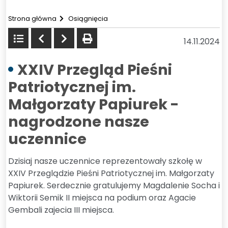
Strona główna
Osiągnięcia
Powrót
Poprzedni
Następny
drukuj
14.11.2024
do
listy
XXIV Przegląd Pieśni
Patriotycznej im.
Małgorzaty Papiurek -
nagrodzone nasze
uczennice
Dzisiaj nasze uczennice reprezentowały szkołę w
XXIV Przeglądzie Pieśni Patriotycznej im. Małgorzaty
Papiurek. Serdecznie gratulujemy Magdalenie Socha i
Wiktorii Semik II miejsca na podium oraz Agacie
Gembali zajecia III miejsca.