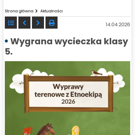
Strona główna
Aktualności
Powrót
Poprzedni
Następny
drukuj
14.04.2026
do
listy
Wygrana wycieczka klasy
5.