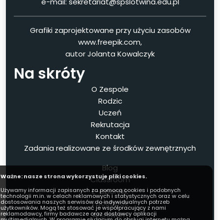
e-mail: sekretariat@spslotwina.edu.pl
Grafiki zaprojektowane przy użyciu zasobów
www.freepik.com,
autor Jolanta Kowalczyk
Na skróty
O Zespole
Rodzic
Uczeń
Rekrutacja
Kontakt
Zadania realizowane ze środków zewnętrznych
Blog
Ważne: nasze strona wykorzystuje pliki cookies.
Classroom
E-dziennik
Używamy informacji zapisanych za pomocą cookies i podobnych
technologii m.in. w celach reklamowych i statystycznych oraz w celu
Facebook
dostosowania naszych serwisów do indywidualnych potrzeb
użytkowników. Mogą też stosować je współpracujący z nami
Archiwum
reklamodawcy, firmy badawcze oraz dostawcy aplikacji
multimedialnych. W programie służącym do obsługi internetu można