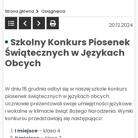
Strona główna
Osiągnięcia
Powrót
Poprzedni
Następny
drukuj
20.12.2024
do
listy
Szkolny Konkurs Piosenek
Świątecznych w Językach
Obcych
W dniu 18 grudnia odbył się w naszej szkole konkurs
piosenek świątecznych w językach obcych.
Uczniowie prezentowali swoje umiejętności językowe
i wokalne w klimacie świąt Bożego Narodzenia. Wyniki
konkursu przedstawiają się następująco:
I miejsce
– klasa 4