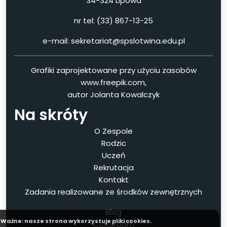
34-324 Lipowa
nr tel: (33) 867-13-25
e-mail: sekretariat@spslotwina.edu.pl
Grafiki zaprojektowane przy użyciu zasobów
www.freepik.com,
autor Jolanta Kowalczyk
Na skróty
O Zespole
Rodzic
Uczeń
Rekrutacja
Kontakt
Zadania realizowane ze środków zewnętrznych
Blog
Ważne: nasze strona wykorzystuje pliki cookies.
Classroom