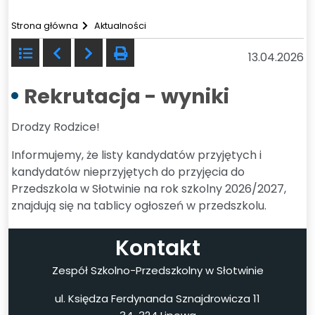
Strona główna
Aktualności
Powrót
Poprzedni
Następny
drukuj
13.04.2026
do
listy
Rekrutacja - wyniki
Drodzy Rodzice!
Informujemy, że
listy kandydatów przyjętych i
kandydatów nieprzyjętych
do przyjęcia do
Przedszkola w Słotwinie na rok szkolny 2026/2027,
znajdują się na tablicy ogłoszeń w przedszkolu.
Kontakt
Zespół Szkolno-Przedszkolny w Słotwinie
ul. Księdza Ferdynanda Sznajdrowicza 11