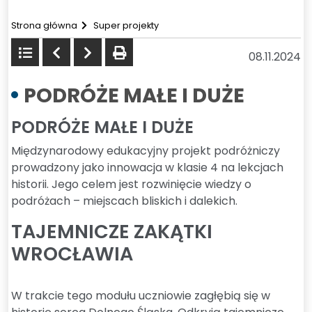
Strona główna
Super projekty
Powrót
Poprzedni
Następny
drukuj
08.11.2024
do
listy
PODRÓŻE MAŁE I DUŻE
PODRÓŻE MAŁE I DUŻE
Międzynarodowy edukacyjny projekt podróżniczy
prowadzony jako innowacja w klasie 4 na lekcjach
historii. Jego celem jest rozwinięcie wiedzy o
podróżach – miejscach bliskich i dalekich.
TAJEMNICZE ZAKĄTKI
WROCŁAWIA
W trakcie tego modułu uczniowie zagłębią się w