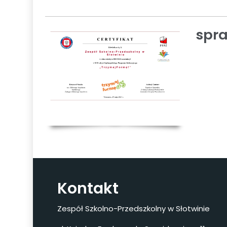
spra
Kontakt
Zespół Szkolno-Przedszkolny w Słotwinie