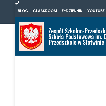
Zadzwoń
BLOG
CLASSROOM
E-DZIENNIK
YOUTUBE
do
nas
Zespół Szkolno-Przedszk
Szkoła Podstawowa im. O
Przedszkole w Słotwinie
Home
Aktualności
O Zespole
Oferta
Szkoła
Przedszkole
Misja