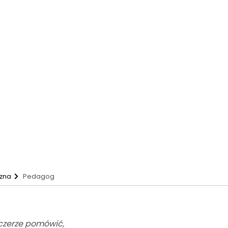
ymagania edukacyjne
rznych
zna
Pedagog
zczerze pomówić,