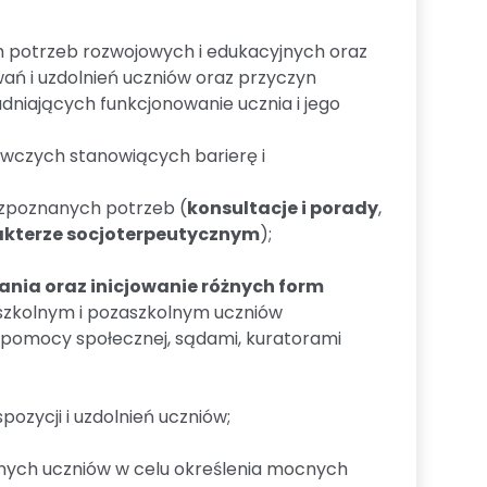
h potrzeb rozwojowych i edukacyjnych oraz
ań i uzdolnień uczniów oraz przyczyn
dniających funkcjonowanie ucznia i jego
wczych stanowiących barierę i
zpoznanych potrzeb (
konsultacje i porady
,
kterze socjoterpeutycznym
);
a oraz inicjowanie różnych form
 szkolnym i pozaszkolnym uczniów
 pomocy społecznej, sądami, kuratorami
ozycji i uzdolnień uczniów;
nych uczniów w celu określenia mocnych