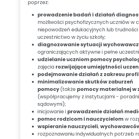
poprzez:
prowadzenie badań i działań diagno
możliwości psychofizycznych uczniów w ce
niepowodzeń edukacyjnych lub trudności w
uczestnictwo w życiu szkoły;
diagnozowanie sytuacji wychowawc
ograniczających aktywne i pełne uczestni
udzielanie uczniom pomocy psycholo
zajęcia
rozwijające umiejętności uczeni
podejmowanie działań z zakresu profi
minimalizowanie skutków zaburzeń 
pomocy
(także
pomocy materialnej w 
(współpracujemy z instytucjami - poradn
sądowymi);
inicjowanie i
prowadzenie działań media
pomoc rodzicom i nauczycielom
w rozp
wspieranie nauczycieli
,
wychowawcó
rozpoznawaniu indywidualnych potrzeb r