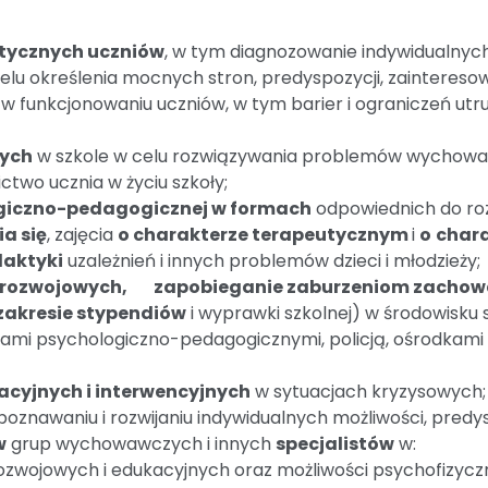
stycznych uczniów
, w tym diagnozowanie indywidualnyc
lu określenia mocnych stron, predyspozycji, zainteresow
 funkcjonowaniu uczniów, w tym barier i ograniczeń utru
zych
w szkole w celu rozwiązywania problemów wychowa
ctwo ucznia w życiu szkoły;
giczno-pedagogicznej w formach
odpowiednich do ro
a się
, zajęcia
o charakterze terapeutycznym
i
o
chara
laktyki
uzależnień i innych problemów dzieci i młodzieży;
rozwojowych, zapobieganie zaburzeniom zachowani
zakresie stypendiów
i wyprawki szkolnej) w środowisku
iami psychologiczno-pedagogicznymi, policją, ośrodkami
cyjnych i interwencyjnych
w sytuacjach kryzysowych;
oznawaniu i rozwijaniu indywidualnych możliwości, predysp
w
grup wychowawczych i innych
specjalistów
w:
ozwojowych i edukacyjnych oraz możliwości psychofizycz