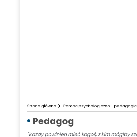
SKE Słotwinolandia
Przedmiotowe Systemy oceniania i w
Wojewódzkie konkursy przedmiotowe
Rekrutacja
Rekrutacja przedszkole
Rekrutacja szkoła
Rekrutacja szkoła ponadpodstawowa
Dyżur wakacyjny
Zadania realizowane ze środków zewnęt
Kontakt
Strona główna
Pomoc psychologiczno - pedagogic
Pedagog
"Każdy powinien mieć kogoś, z kim mógłby s