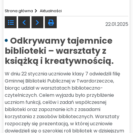
Strona główna
Aktualności
Powrót
Poprzedni
Następny
drukuj
22.01.2025
do
listy
Odkrywamy tajemnice
biblioteki – warsztaty z
książką i kreatywnością.
W dniu 22 stycznia uczniowie klasy 7 odwiedzili filię
Gminnej Biblioteki Publicznej w Twardorzeczce,
biorąc udział w warsztatach biblioteczno-
czytelniczych. Celem wyjazdu było przybliżenie
uczniom funkcji, celów i zadań współczesnej
biblioteki oraz zapoznanie ich z zasadami
korzystania z zasobów bibliotecznych. Warsztaty
rozpoczęły się prezentacją, w której uczniowie
dowiedzieli się o szerokiej roli bibliotek w dzisiejszym