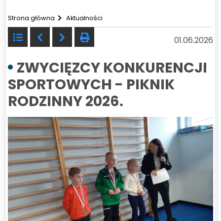
Strona główna
Aktualności
Powrót
Poprzedni
Następny
drukuj
01.06.2026
do
listy
ZWYCIĘZCY KONKURENCJI
SPORTOWYCH - PIKNIK
RODZINNY 2026.