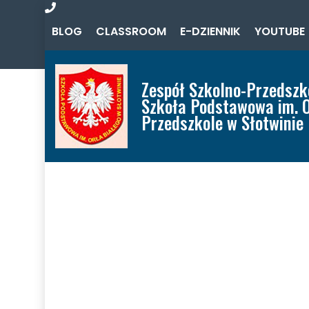
Zadzwoń
BLOG
CLASSROOM
E-DZIENNIK
YOUTUBE
do
nas
Zespół Szkolno-Przedszk
Szkoła Podstawowa im. O
Przedszkole w Słotwinie
Home
Aktualności
O Zespole
Oferta
Szkoła
Przedszkole
Misja