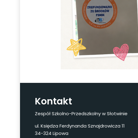
Kontakt
Zespół Szkolno-Przedszkolny w Słotwinie
ul. Księdza Ferdynanda Sznajdrowicza 11
34-324 Lipowa