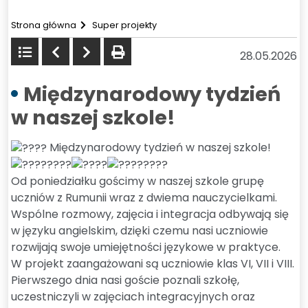
Strona główna
Super projekty
Powrót
Poprzedni
Następny
drukuj
28.05.2026
do
listy
Międzynarodowy tydzień
w naszej szkole!
Międzynarodowy tydzień w naszej szkole!
Od poniedziałku gościmy w naszej szkole grupę
uczniów z Rumunii wraz z dwiema nauczycielkami.
Wspólne rozmowy, zajęcia i integracja odbywają się
w języku angielskim, dzięki czemu nasi uczniowie
rozwijają swoje umiejętności językowe w praktyce.
W projekt zaangażowani są uczniowie klas VI, VII i VIII.
Pierwszego dnia nasi goście poznali szkołę,
uczestniczyli w zajęciach integracyjnych oraz