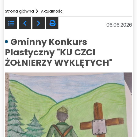
Strona główna
Aktualności
Powrót
Poprzedni
Następny
drukuj
06.06.2026
do
listy
Gminny Konkurs
Plastyczny "KU CZCI
ŻOŁNIERZY WYKLĘTYCH"