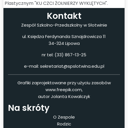
Plastycznym "KU CZCI ŻOŁNIERZY WYKLĘTYCH".
Kontakt
Zespół Szkolno-Przedszkolny w Słotwinie
ul. Księdza Ferdynanda Sznajdrowicza 11
34-324 Lipowa
nr tel: (33) 867-13-25
e-mail: sekretariat@spslotwina.edu.pl
Grafiki zaprojektowane przy użyciu zasobów
www.freepik.com,
autor Jolanta Kowalczyk
Na skróty
O Zespole
Rodzic