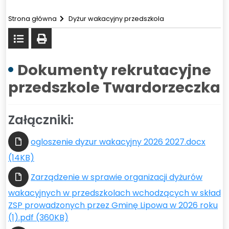
Strona główna
Dyżur wakacyjny przedszkola
Powrót
drukuj
do
listy
Dokumenty rekrutacyjne
przedszkole Twardorzeczka
Załączniki:
ogloszenie dyzur wakacyjny 2026 2027.docx
(14KB)
Zarządzenie w sprawie organizacji dyżurów
wakacyjnych w przedszkolach wchodzących w skład
ZSP prowadzonych przez Gminę Lipowa w 2026 roku
(1).pdf (360KB)