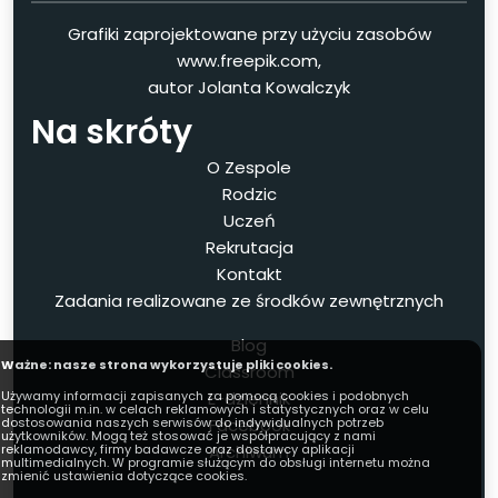
Grafiki zaprojektowane przy użyciu zasobów
www.freepik.com,
autor Jolanta Kowalczyk
Na skróty
O Zespole
Rodzic
Uczeń
Rekrutacja
Kontakt
Zadania realizowane ze środków zewnętrznych
Blog
Ważne: nasze strona wykorzystuje pliki cookies.
Classroom
E-dziennik
Używamy informacji zapisanych za pomocą cookies i podobnych
technologii m.in. w celach reklamowych i statystycznych oraz w celu
Facebook
dostosowania naszych serwisów do indywidualnych potrzeb
użytkowników. Mogą też stosować je współpracujący z nami
Archiwum
reklamodawcy, firmy badawcze oraz dostawcy aplikacji
multimedialnych. W programie służącym do obsługi internetu można
zmienić ustawienia dotyczące cookies.