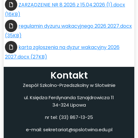
ZARZĄDZENIE NR 8 2026 z 15.04.2026 (1).docx
(16KB)
regulamin dyzuru wakacyjnego 2026 2027.docx
(35KB)
karta zgloszenia na dyzur wakacyjny 2026
2027.docx (27KB)
Kontakt
Zespół Szkolno-Przedszkolny w Słotwinie
ul. Księdza Ferdynanda Sznajdrowicza 11
34-324 Lipowa
nr tel: (33) 867-13-25
e-mail: sekretariat@spslotwina.edu.pl