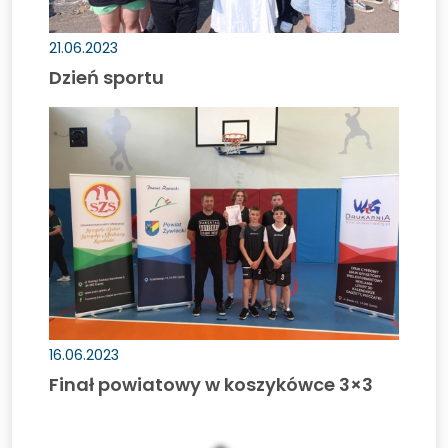
21.06.2023
Dzień sportu
Finał
powiatowy
w
koszykówce
3×3
16.06.2023
Finał powiatowy w koszykówce 3×3
Lista