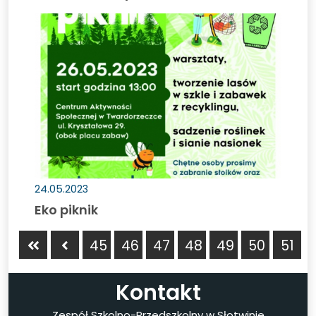
Eko
piknik
24.05.2023
Eko piknik
Pierwsza
Poprzednia
45
46
47
48
49
50
51
strona
strona
Kontakt
Zespół Szkolno-Przedszkolny w Słotwinie