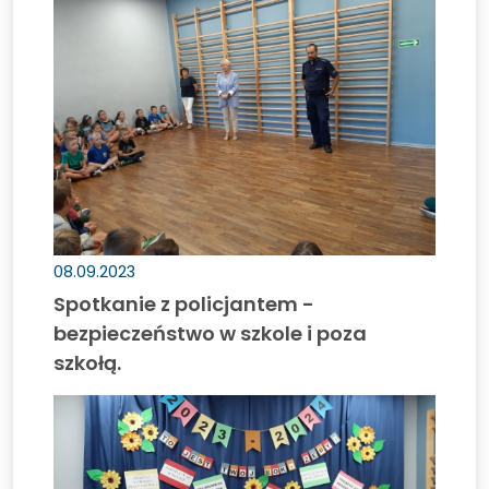
Spotkanie
z
policjantem
-
bezpieczeństwo
w
szkole
i
poza
szkołą.
08.09.2023
Spotkanie z policjantem -
bezpieczeństwo w szkole i poza
szkołą.
Rozpoczęcie
roku
szkolnego
2023/2024