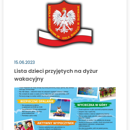
dzieci
przyjętych
na
dyżur
wakacyjny
15.06.2023
Lista dzieci przyjętych na dyżur
wakacyjny
Bezpieczne
wakacje